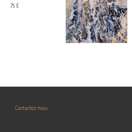
LA
75 E
LA
DANSE
TERRE
MARINE
ABSTRAIT
Contactez-nous