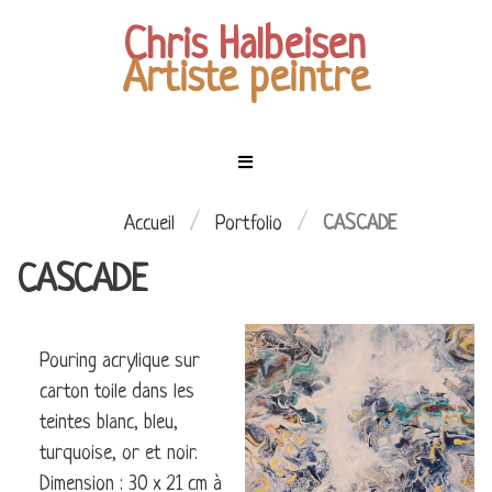
Chris Halbeisen
Artiste peintre
Menu
Mes
tableaux
ACCUEIL
/
/
Accueil
Portfolio
CASCADE
CASCADE
EXPOSITIONS
LES
PERSONNAGES
MES
Pouring acrylique sur
CIEL
TABLEAUX
carton toile dans les
ÉTOILÉ
COMMANDES
teintes blanc, bleu,
LES
turquoise, or et noir.
ENFANTS
CONTACT
Dimension : 30 x 21 cm à
DE