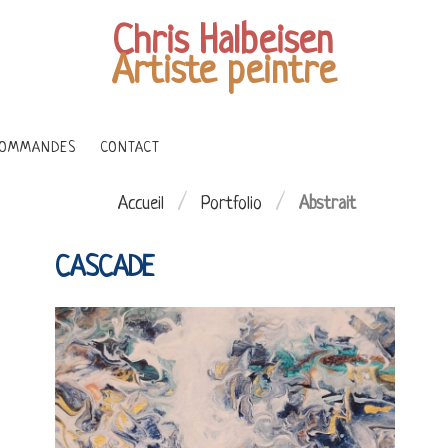
Chris Halbeisen
Artiste peintre
OMMANDES
CONTACT
/
/
Accueil
Portfolio
Abstrait
CASCADE
 TERRE