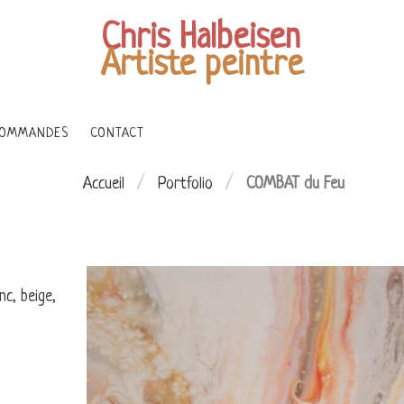
Chris Halbeisen
Artiste peintre
OMMANDES
CONTACT
/
/
Accueil
Portfolio
COMBAT du Feu
nc, beige,
 TERRE