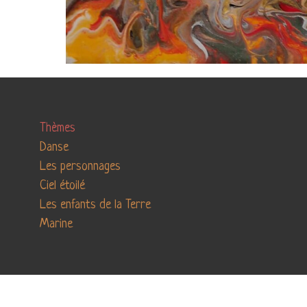
Thèmes
Danse
Les personnages
Ciel étoilé
Les enfants de la Terre
Marine