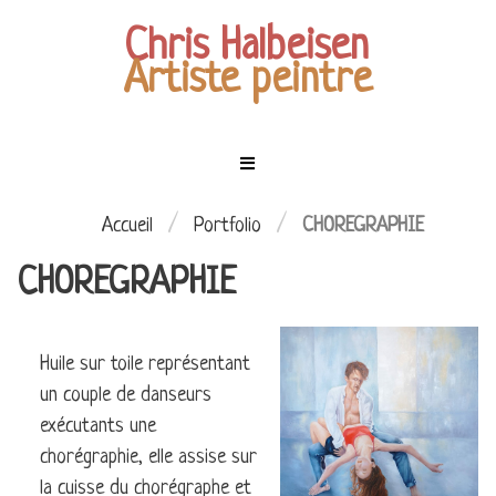
Chris Halbeisen
Artiste peintre
Menu
Mes
tableaux
ACCUEIL
/
/
Accueil
Portfolio
CHOREGRAPHIE
CHOREGRAPHIE
EXPOSITIONS
LES
PERSONNAGES
MES
Huile sur toile représentant
CIEL
TABLEAUX
un couple de danseurs
ÉTOILÉ
COMMANDES
exécutants une
LES
chorégraphie, elle assise sur
ENFANTS
CONTACT
la cuisse du chorégraphe et
DE