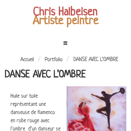
Chris Halbeisen
Artiste peintre
Menu
Mes
tableaux
ACCUEIL
/
/
Accueil
Portfolio
DANSE AVEC L’OMBRE
DANSE AVEC L’OMBRE
EXPOSITIONS
LES
PERSONNAGES
MES
Huile sur toile
CIEL
TABLEAUX
représentant une
ÉTOILÉ
COMMANDES
danseuse de flamenco
LES
en robe rouge avec
ENFANTS
CONTACT
l’ombre d’un danseur se
DE