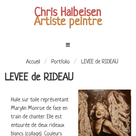
Chris Halbeisen
Artiste peintre
Menu
Mes
tableaux
ACCUEIL
/
/
Accueil
Portfolio
LEVEE de RIDEAU
LEVEE de RIDEAU
EXPOSITIONS
LES
PERSONNAGES
MES
Huile sur toile représentant
CIEL
TABLEAUX
Marylin Monroe de face en
ÉTOILÉ
COMMANDES
train de chanter. Elle est
LES
entourée de deux rideaux
ENFANTS
CONTACT
blancs (collage). Couleurs
DE