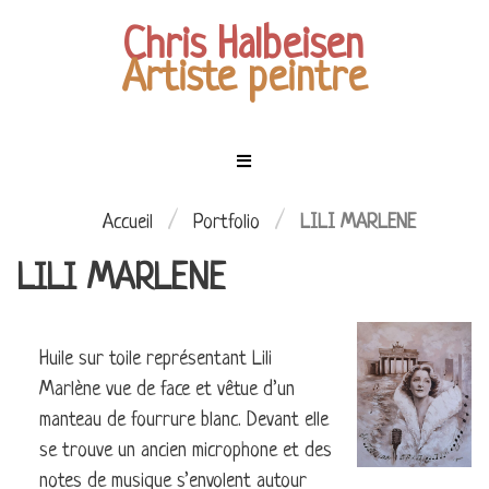
Chris Halbeisen
Artiste peintre
Menu
Mes
tableaux
ACCUEIL
/
/
Accueil
Portfolio
LILI MARLENE
LILI MARLENE
EXPOSITIONS
LES
PERSONNAGES
MES
Huile sur toile représentant Lili
CIEL
TABLEAUX
Marlène vue de face et vêtue d’un
ÉTOILÉ
COMMANDES
manteau de fourrure blanc. Devant elle
LES
se trouve un ancien microphone et des
ENFANTS
CONTACT
notes de musique s’envolent autour
DE