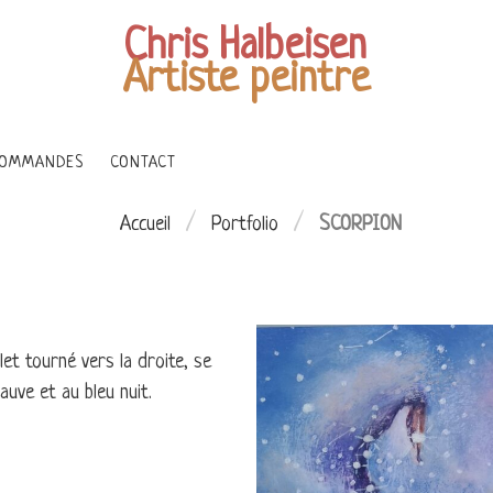
Chris Halbeisen
Artiste peintre
OMMANDES
CONTACT
/
/
Accueil
Portfolio
SCORPION
let tourné vers la droite, se
auve et au bleu nuit.
 TERRE