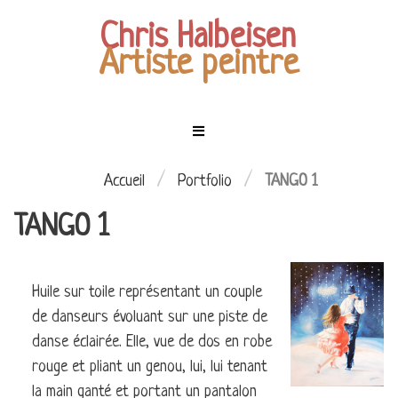
Chris Halbeisen
Artiste peintre
Menu
Mes
tableaux
ACCUEIL
/
/
Accueil
Portfolio
TANGO 1
TANGO 1
EXPOSITIONS
LES
PERSONNAGES
MES
Huile sur toile représentant un couple
CIEL
TABLEAUX
de danseurs évoluant sur une piste de
ÉTOILÉ
COMMANDES
danse éclairée. Elle, vue de dos en robe
LES
rouge et pliant un genou, lui, lui tenant
ENFANTS
CONTACT
la main ganté et portant un pantalon
DE