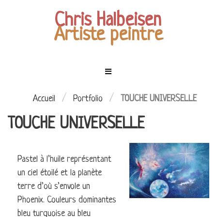
Chris Halbeisen
Artiste peintre
Menu
Mes
tableaux
ACCUEIL
/
/
Accueil
Portfolio
TOUCHE UNIVERSELLE
TOUCHE UNIVERSELLE
EXPOSITIONS
LES
PERSONNAGES
MES
Pastel à l’huile représentant
CIEL
TABLEAUX
un ciel étoilé et la planète
ÉTOILÉ
COMMANDES
terre d’où s’envole un
LES
Phoenix. Couleurs dominantes
ENFANTS
CONTACT
bleu turquoise au bleu
DE